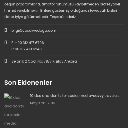
özgün programlarla, amatör ruhumuzu kaybetmeden profesyonel
hizmet verebilmektir. Bizlere göstermiş olduğunuz teveccüh bizleri
daha iyiye götürmektedir. Teşekkür ederiz.
bilgi@cocukvedoga.com
P: +90 312 417 6706
P: 90 312 418 6248
Selanik 2 Cad. No: 78/7 Kızılay Ankara
Son Eklenenler
10 dos and don’ts for social media-savvy travelers
Mayıs 26-2016