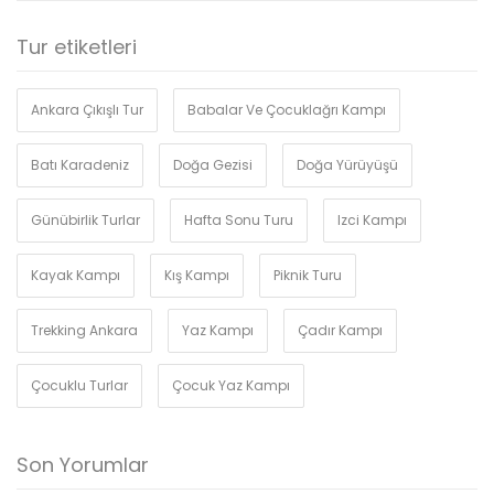
Tur etiketleri
Ankara Çıkışlı Tur
Babalar Ve Çocuklağrı Kampı
Batı Karadeniz
Doğa Gezisi
Doğa Yürüyüşü
Günübirlik Turlar
Hafta Sonu Turu
Izci Kampı
Kayak Kampı
Kış Kampı
Piknik Turu
Trekking Ankara
Yaz Kampı
Çadır Kampı
Çocuklu Turlar
Çocuk Yaz Kampı
Son Yorumlar