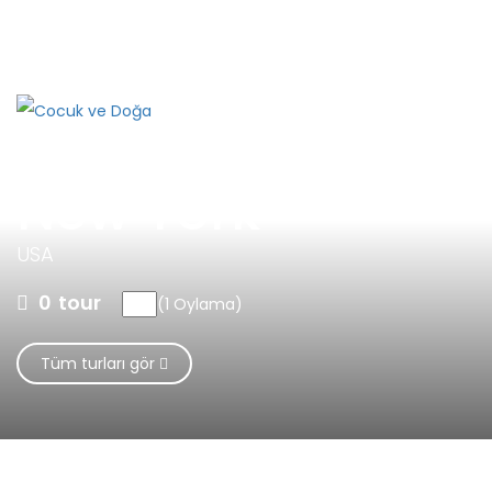
Adresimiz
Selanik 2 Cad. No: 78/7 Kızılay Ankara
+90
312 417 6706 - 0530 333 2331
New York
USA
0
tour
(1 Oylama)
Tüm turları gör