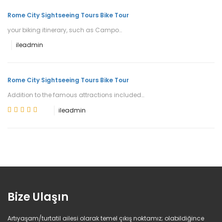
Rome City Sightseeing Tours Bike Tour
your biking itinerary, such as Campo…
ile
admin
Rome City Sightseeing Tours Bike Tour
Addition to the famous attractions included…
ile
admin
Bize Ulaşın
Artıyaşam/turtatil ailesi olarak temel çıkış noktamız; olabildiğince