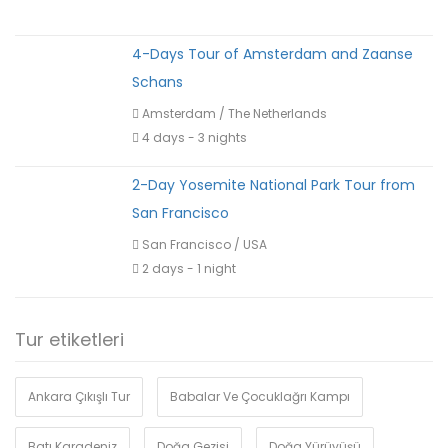
4-Days Tour of Amsterdam and Zaanse
Schans
Amsterdam
/
The Netherlands
4 days - 3 nights
2-Day Yosemite National Park Tour from
San Francisco
San Francisco
/
USA
2 days - 1 night
Tur etiketleri
Ankara Çıkışlı Tur
Babalar Ve Çocuklağrı Kampı
Batı Karadeniz
Doğa Gezisi
Doğa Yürüyüşü