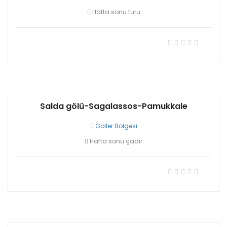
Hafta sonu turu
299,00₺
Salda gölü-Sagalassos-Pamukkale
Göller Bölgesi
Hafta sonu çadır
195,00₺