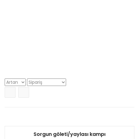
Adresimiz
Selanik 2 Cad. No: 78/7 Kızılay Ankara
+90
312 417 6706 - 0530 333 2331
Babalar ve Çocukları
Sorgun göleti/yaylası kampı