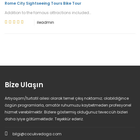
Rome City Sightseeing Tours Bike Tour
Addition to the famous attractions included…
ile
admin
Bize Ulaşın
Artıyaşam/turtatil ailesi olarak temel çıkış noktamız; olabildiğince
özgün programlarla, amatör ruhumuzu kaybetmeden profesyonel
hizmet verebilmektir. Bizlere göstermiş olduğunuz teveccüh bizleri
daha iyiye götürmektedir. Teşekkür ederiz.
bilgi@cocukvedoga.com