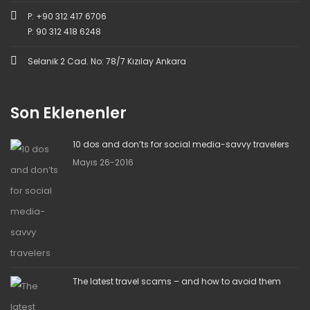
P: +90 312 417 6706
P: 90 312 418 6248
Selanik 2 Cad. No: 78/7 Kızılay Ankara
Son Eklenenler
10 dos and don’ts for social media-savvy travelers
Mayıs 26-2016
The latest travel scams – and how to avoid them