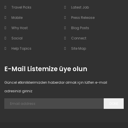
Travel Picks
Latest Job
Mobile
Press Release
Why Host
Blog Posts
Social
Connect
Help Topics
Site Map
E-Mail Listemize üye olun
Güncel etkinliklerimizden haberdar olmak için lütfen e-mail
adresinizi giriniz
DONE