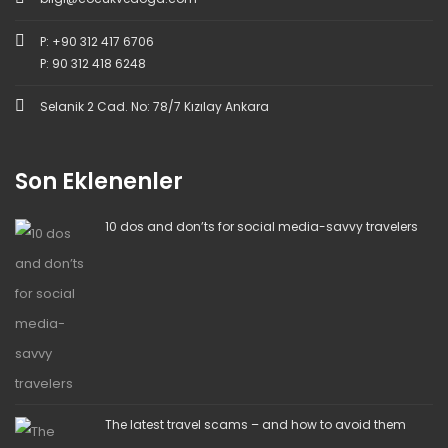
P: +90 312 417 6706
P: 90 312 418 6248
Selanik 2 Cad. No: 78/7 Kızılay Ankara
Son Eklenenler
10 dos and don’ts for social media-savvy travelers
The latest travel scams – and how to avoid them