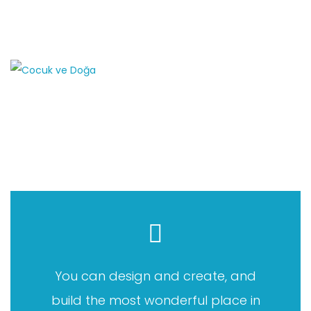
Adresimiz
Selanik 2 Cad. No: 78/7 Kızılay Ankara
+90
312 417 6706 - 0530 333 2331
event
You can design and create, and
build the most wonderful place in