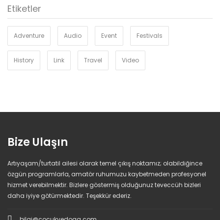
Etiketler
Adventure
Audio
Event
Festivals
History
Link
Travel
Video
Bize Ulaşın
Artıyaşam/turtatil ailesi olarak temel çıkış noktamız; olabildiğince
özgün programlarla, amatör ruhumuzu kaybetmeden profesyonel
hizmet verebilmektir. Bizlere göstermiş olduğunuz teveccüh bizleri
daha iyiye götürmektedir. Teşekkür ederiz.
bilgi@cocukvedoga.com