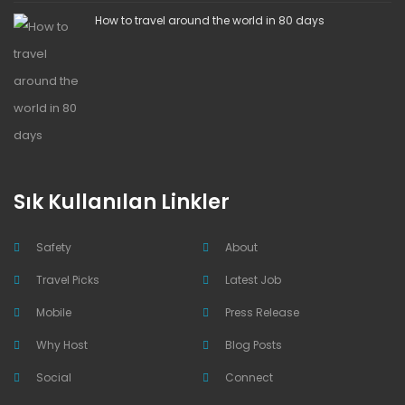
How to travel around the world in 80 days
Sık Kullanılan Linkler
Safety
About
Travel Picks
Latest Job
Mobile
Press Release
Why Host
Blog Posts
Social
Connect