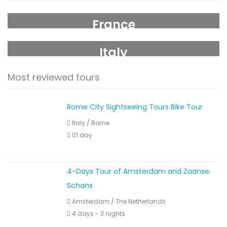
France
Italy
Most reviewed tours
Rome City Sightseeing Tours Bike Tour
Italy
/
Rome
01 day
4-Days Tour of Amsterdam and Zaanse
Schans
Amsterdam
/
The Netherlands
4 days - 3 nights