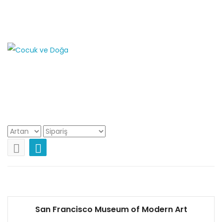
Adresimiz
Selanik 2 Cad. No: 78/7 Kızılay Ankara
+90
312 417 6706 - 0530 333 2331
Aile Turları
San Francisco Museum of Modern Art