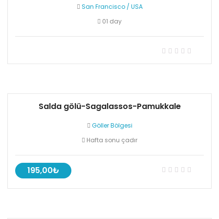
San Francisco
/
USA
01 day
Salda gölü-Sagalassos-Pamukkale
Göller Bölgesi
Hafta sonu çadır
195,00₺