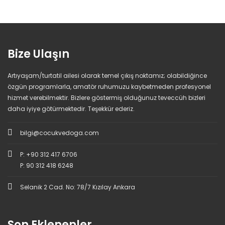
Bize Ulaşın
Artıyaşam/turtatil ailesi olarak temel çıkış noktamız; olabildiğince
özgün programlarla, amatör ruhumuzu kaybetmeden profesyonel
hizmet verebilmektir. Bizlere göstermiş olduğunuz teveccüh bizleri
daha iyiye götürmektedir. Teşekkür ederiz.
bilgi@cocukvedoga.com
P: +90 312 417 6706
P: 90 312 418 6248
Selanik 2 Cad. No: 78/7 Kızılay Ankara
Son Eklenenler