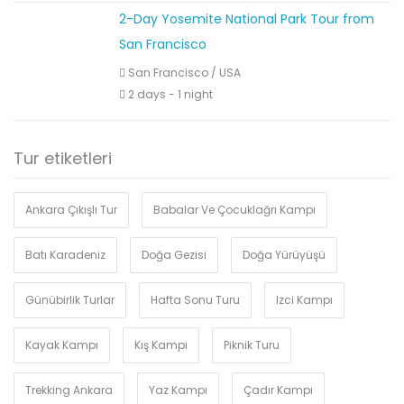
2-Day Yosemite National Park Tour from
San Francisco
San Francisco
/
USA
2 days - 1 night
Tur etiketleri
Ankara Çıkışlı Tur
Babalar Ve Çocuklağrı Kampı
Batı Karadeniz
Doğa Gezisi
Doğa Yürüyüşü
Günübirlik Turlar
Hafta Sonu Turu
Izci Kampı
Kayak Kampı
Kış Kampı
Piknik Turu
Trekking Ankara
Yaz Kampı
Çadır Kampı