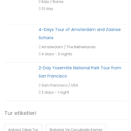
Italy
/
Rome
01 day
4-Days Tour of Amsterdam and Zaanse
Schans
Amsterdam
/
The Netherlands
4 days - 3 nights
2-Day Yosemite National Park Tour from
San Francisco
San Francisco
/
USA
2 days - 1 night
Tur etiketleri
Ankara Çıkışlı Tur
Babalar Ve Çocuklağrı Kampı