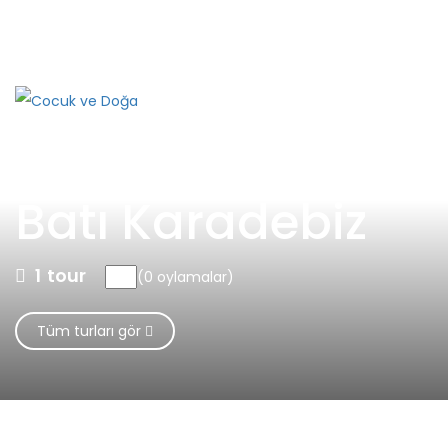
Adresimiz
Selanik 2 Cad. No: 78/7 Kızılay Ankara
+90
312 417 6706 - 0530 333 2331
Batı Karadebiz
1
tour
(0 oylamalar)
Tüm turları gör