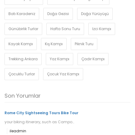
Batı Karadeniz
Doğa Gezisi
Doğa Yürüyüşü
Günübirlik Turlar
Hafta Sonu Turu
Izci Kampı
Kayak Kampı
Kış Kampı
Piknik Turu
Trekking Ankara
Yaz Kampı
Çadır Kampı
Çocuklu Turlar
Çocuk Yaz Kampı
Son Yorumlar
Rome City Sightseeing Tours Bike Tour
your biking itinerary, such as Campo…
ile
admin