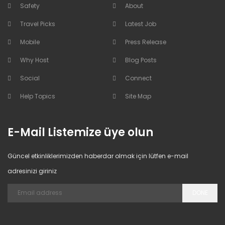
Safety
About
Travel Picks
Latest Job
Mobile
Press Release
Why Host
Blog Posts
Social
Connect
Help Topics
Site Map
E-Mail Listemize üye olun
Güncel etkinliklerimizden haberdar olmak için lütfen e-mail
adresinizi giriniz
DONE