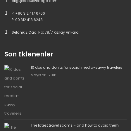
bilgi@cocukvedoga.com
P: +90 312 417 6706
P: 90 312 418 6248
Selanik 2 Cad. No: 78/7 Kızılay Ankara
Son Eklenenler
10 dos and don’ts for social media-savvy travelers
Mayıs 26-2016
The latest travel scams – and how to avoid them