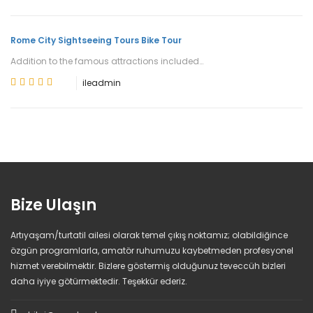
Rome City Sightseeing Tours Bike Tour
Addition to the famous attractions included…
ile
admin
Bize Ulaşın
Artıyaşam/turtatil ailesi olarak temel çıkış noktamız; olabildiğince
özgün programlarla, amatör ruhumuzu kaybetmeden profesyonel
hizmet verebilmektir. Bizlere göstermiş olduğunuz teveccüh bizleri
daha iyiye götürmektedir. Teşekkür ederiz.