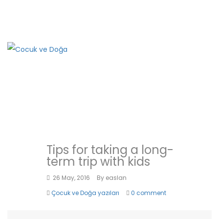
Adresimiz
Selanik 2 Cad. No: 78/7 Kızılay Ankara
+90
312 417 6706 - 0530 333 2331
Travel
Tips for taking a long-
term trip with kids
26 May, 2016
By
easlan
Çocuk ve Doğa yazıları
0 comment