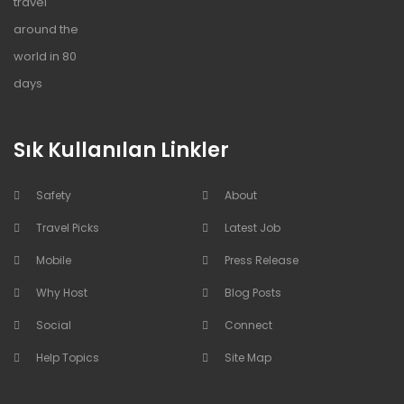
Sık Kullanılan Linkler
Safety
About
Travel Picks
Latest Job
Mobile
Press Release
Why Host
Blog Posts
Social
Connect
Help Topics
Site Map