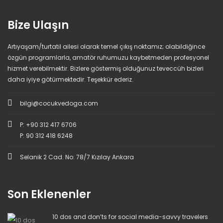
Bize Ulaşın
Artıyaşam/turtatil ailesi olarak temel çıkış noktamız; olabildiğince
özgün programlarla, amatör ruhumuzu kaybetmeden profesyonel
hizmet verebilmektir. Bizlere göstermiş olduğunuz teveccüh bizleri
daha iyiye götürmektedir. Teşekkür ederiz.
bilgi@cocukvedoga.com
P: +90 312 417 6706
P: 90 312 418 6248
Selanik 2 Cad. No: 78/7 Kızılay Ankara
Son Eklenenler
10 dos and don’ts for social media-savvy travelers