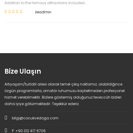
Addition to the famous attractions included…
ile
admin
Bize Ulaşın
Artıyaşam/turtatil ailesi olarak temel çıkış noktamız; olabildiğince
özgün programlarla, amatör ruhumuzu kaybetmeden profesyonel
hizmet verebilmektir. Bizlere göstermiş olduğunuz teveccüh bizleri
daha iyiye götürmektedir. Teşekkür ederiz.
bilgi@cocukvedoga.com
P: +90 312 417 6706