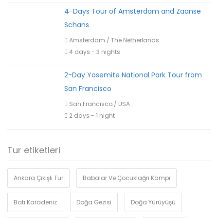
4-Days Tour of Amsterdam and Zaanse
Schans
Amsterdam
/
The Netherlands
4 days - 3 nights
2-Day Yosemite National Park Tour from
San Francisco
San Francisco
/
USA
2 days - 1 night
Tur etiketleri
Ankara Çıkışlı Tur
Babalar Ve Çocuklağrı Kampı
Batı Karadeniz
Doğa Gezisi
Doğa Yürüyüşü