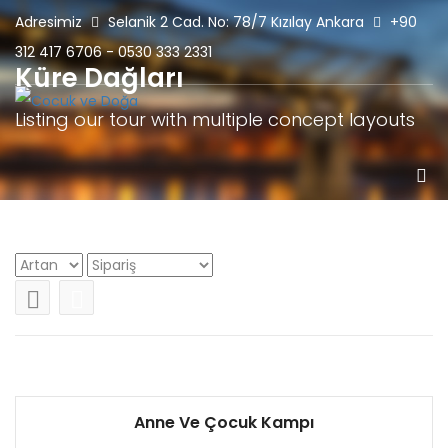
Adresimiz
Selanik 2 Cad. No: 78/7 Kızılay Ankara
+90
312 417 6706 - 0530 333 2331
Küre Dağları
Listing our tour with multiple concept layouts
Anne Ve Çocuk Kampı