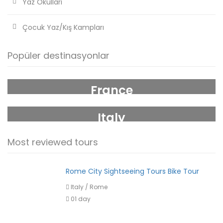
Yaz Okulları
Çocuk Yaz/Kış Kampları
Popüler destinasyonlar
France
Italy
Most reviewed tours
Rome City Sightseeing Tours Bike Tour
Italy
/
Rome
01 day