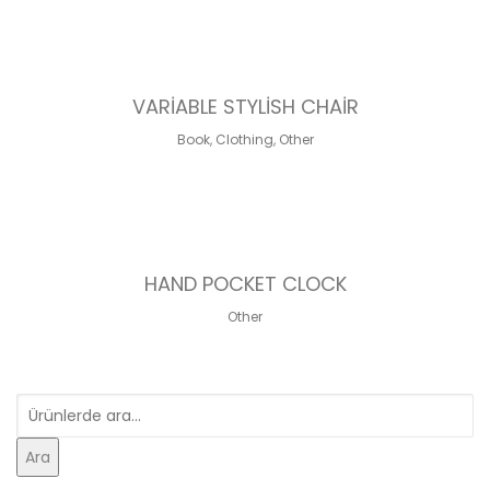
SALE!
Orijinal
Şu
₺
90,00
fiyat:
andaki
VARIABLE STYLISH CHAIR
₺ 112,00.
fiyat:
Book
,
Clothing
,
Other
₺ 90,00.
₺
10,00
HAND POCKET CLOCK
Other
Ara:
Ara