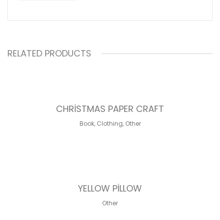
RELATED PRODUCTS
SALE!
Orijinal
Şu
₺
3.445,00
fiyat:
andaki
CHRISTMAS PAPER CRAFT
₺ 5.545.454,00.
fiyat:
Book
,
Clothing
,
Other
₺ 3.445,00.
₺
25,00
YELLOW PILLOW
Other