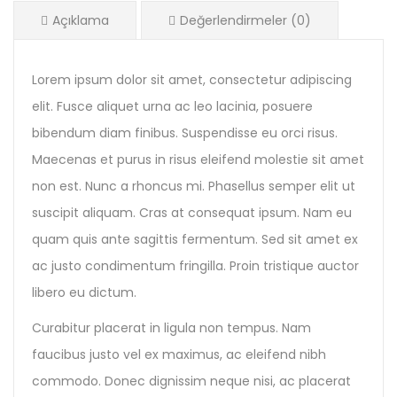
Açıklama
Değerlendirmeler (0)
Lorem ipsum dolor sit amet, consectetur adipiscing
elit. Fusce aliquet urna ac leo lacinia, posuere
bibendum diam finibus. Suspendisse eu orci risus.
Maecenas et purus in risus eleifend molestie sit amet
non est. Nunc a rhoncus mi. Phasellus semper elit ut
suscipit aliquam. Cras at consequat ipsum. Nam eu
quam quis ante sagittis fermentum. Sed sit amet ex
ac justo condimentum fringilla. Proin tristique auctor
libero eu dictum.
Curabitur placerat in ligula non tempus. Nam
faucibus justo vel ex maximus, ac eleifend nibh
commodo. Donec dignissim neque nisi, ac placerat