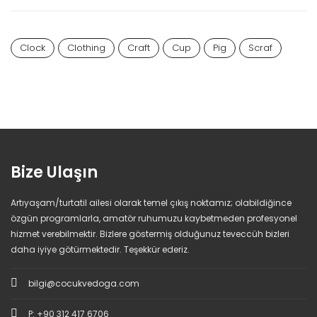
Clock
Clothing
Craft
Cup
Pig
Scraf
Bize Ulaşın
Artıyaşam/turtatil ailesi olarak temel çıkış noktamız; olabildiğince
özgün programlarla, amatör ruhumuzu kaybetmeden profesyonel
hizmet verebilmektir. Bizlere göstermiş olduğunuz teveccüh bizleri
daha iyiye götürmektedir. Teşekkür ederiz.
bilgi@cocukvedoga.com
P: +90 312 417 6706