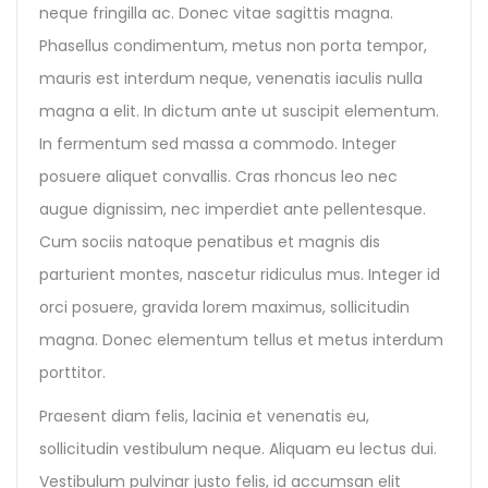
neque fringilla ac. Donec vitae sagittis magna.
Phasellus condimentum, metus non porta tempor,
mauris est interdum neque, venenatis iaculis nulla
magna a elit. In dictum ante ut suscipit elementum.
In fermentum sed massa a commodo. Integer
posuere aliquet convallis. Cras rhoncus leo nec
augue dignissim, nec imperdiet ante pellentesque.
Cum sociis natoque penatibus et magnis dis
parturient montes, nascetur ridiculus mus. Integer id
orci posuere, gravida lorem maximus, sollicitudin
magna. Donec elementum tellus et metus interdum
porttitor.
Praesent diam felis, lacinia et venenatis eu,
sollicitudin vestibulum neque. Aliquam eu lectus dui.
Vestibulum pulvinar justo felis, id accumsan elit