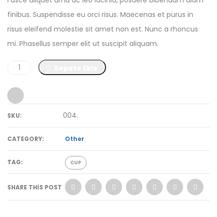
Fusce aliquet urna ac leo lacinia, posuere bibendum diam
₺ 50,00.
finibus. Suspendisse eu orci risus. Maecenas et purus in
risus eleifend molestie sit amet non est. Nunc a rhoncus
mi. Phasellus semper elit ut suscipit aliquam.
Sepete Ekle
004
.
SKU:
CATEGORY:
Other
TAG:
CUP
SHARE THIS POST