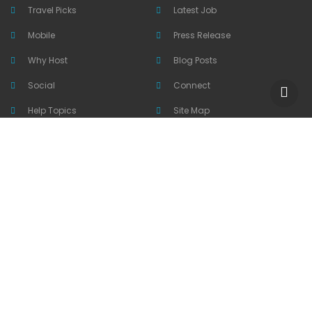
Travel Picks
Latest Job
Mobile
Press Release
Why Host
Blog Posts
Social
Connect
Help Topics
Site Map
E-Mail Listemize üye olun
Güncel etkinliklerimizden haberdar olmak için lütfen e-mail
adresinizi giriniz
DONE