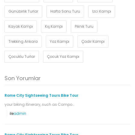
Günübirlik Turlar
Hafta Sonu Turu
Izci Kampı
Kayak Kampı
Kış Kampı
Piknik Turu
Trekking Ankara
Yaz Kampı
Çadır Kampı
Çocuklu Turlar
Çocuk Yaz Kampı
Son Yorumlar
Rome City Sightseeing Tours Bike Tour
your biking itinerary, such as Campo…
ile
admin
Rome City Sightseeing Tours Bike Tour