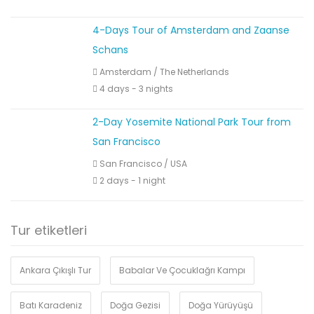
4-Days Tour of Amsterdam and Zaanse
Schans
Amsterdam
/
The Netherlands
4 days - 3 nights
2-Day Yosemite National Park Tour from
San Francisco
San Francisco
/
USA
2 days - 1 night
Tur etiketleri
Ankara Çıkışlı Tur
Babalar Ve Çocuklağrı Kampı
Batı Karadeniz
Doğa Gezisi
Doğa Yürüyüşü