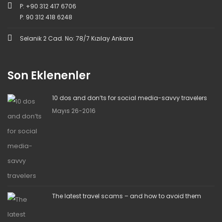
P: +90 312 417 6706
P: 90 312 418 6248
Selanik 2 Cad. No: 78/7 Kızılay Ankara
Son Eklenenler
10 dos and don’ts for social media-savvy travelers
Mayıs 26-2016
The latest travel scams – and how to avoid them