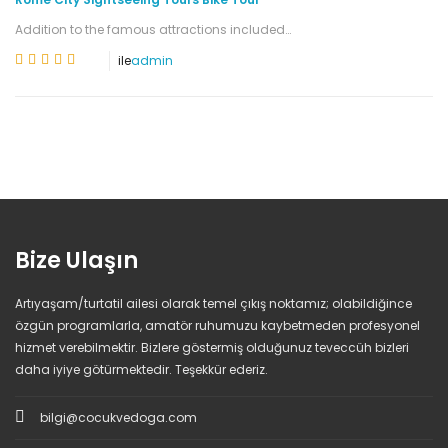
Addition to the famous attractions included…
ile
admin
Bize Ulaşın
Artıyaşam/turtatil ailesi olarak temel çıkış noktamız; olabildiğince
özgün programlarla, amatör ruhumuzu kaybetmeden profesyonel
hizmet verebilmektir. Bizlere göstermiş olduğunuz teveccüh bizleri
daha iyiye götürmektedir. Teşekkür ederiz.
bilgi@cocukvedoga.com