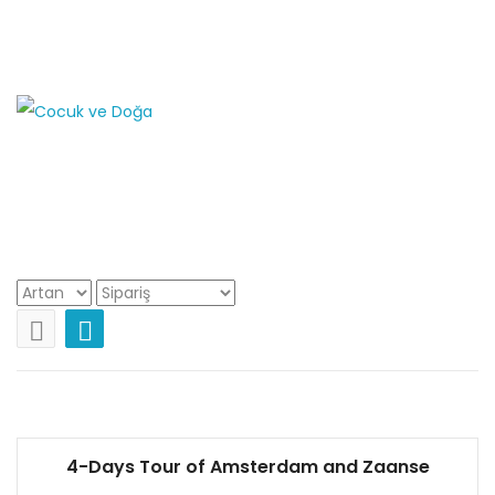
Adresimiz
Selanik 2 Cad. No: 78/7 Kızılay Ankara
+90
312 417 6706 - 0530 333 2331
doğa gezisi
4-Days Tour of Amsterdam and Zaanse