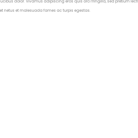
ibus dolor. Vivamus adipiscing eros quis orci fringilla, sed pretium lectu
s et netus et malesuada fames ac turpis egestas.