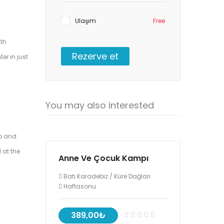
Ulaşım
Free
ith
Rezerve et
r in just
You may also interested
to and
 at the
Anne Ve Çocuk Kampı
Batı Karadebiz
/
Küre Dağları
Haftasonu
389,00₺