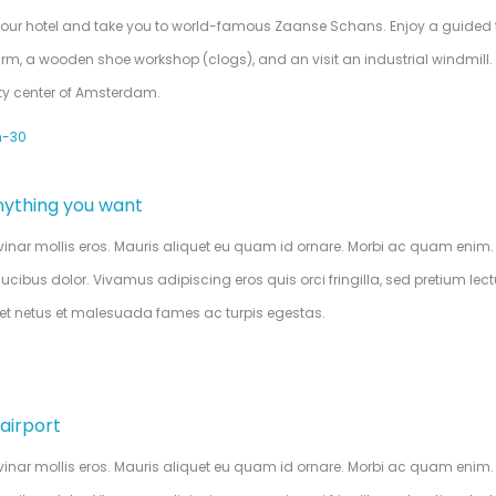
m your hotel and take you to world-famous Zaanse Schans. Enjoy a guided 
rm, a wooden shoe workshop (clogs), and an visit an industrial windmill. 
city center of Amsterdam.
h-30
anything you want
lvinar mollis eros. Mauris aliquet eu quam id ornare. Morbi ac quam enim
ibus dolor. Vivamus adipiscing eros quis orci fringilla, sed pretium lectu
s et netus et malesuada fames ac turpis egestas.
 airport
lvinar mollis eros. Mauris aliquet eu quam id ornare. Morbi ac quam enim