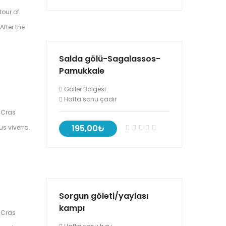
tour of
After the
Salda gölü-Sagalassos-
Pamukkale
Göller Bölgesi
Hafta sonu çadır
. Cras
195,00₺
s viverra.
Sorgun göleti/yaylası
kampı
. Cras