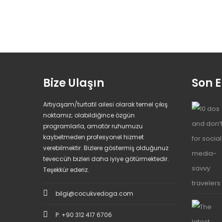
Bize Ulaşın
Son E
Artıyaşam/turtatil ailesi olarak temel çıkış
noktamız; olabildiğince özgün
programlarla, amatör ruhumuzu
kaybetmeden profesyonel hizmet
verebilmektir. Bizlere göstermiş olduğunuz
teveccüh bizleri daha iyiye götürmektedir.
Teşekkür ederiz.
bilgi@cocukvedoga.com
P: +90 312 417 6706