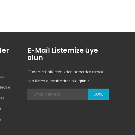
ler
E-Mail Listemize üye
olun
Güncel etkinliklerimizden haberdar olmak
Job
için lütfen e-mail adresinizi giriniz
elease
DONE
sts
t
p