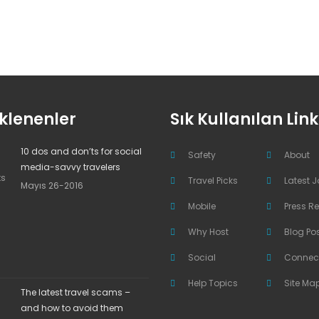
klenenler
Sık Kullanılan Link
10 dos and don’ts for social
Safety
About
media-savvy travelers
Travel Picks
Latest 
Mayıs 26-2016
Mobile
Press R
Why Host
Blog Po
Social
Connec
Help Topics
Site Ma
The latest travel scams –
and how to avoid them