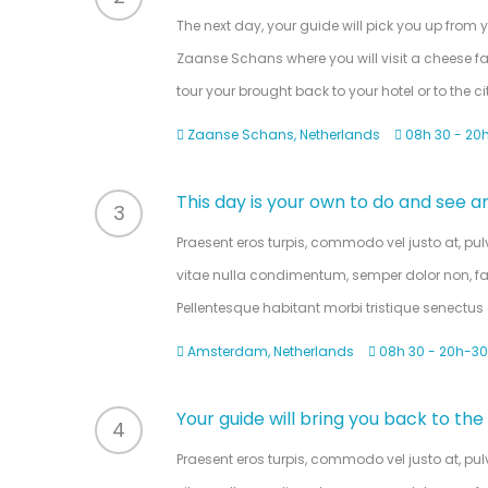
The next day, your guide will pick you up fro
Zaanse Schans where you will visit a cheese fa
tour your brought back to your hotel or to the 
Zaanse Schans, Netherlands
08h 30 - 20
This day is your own to do and see 
3
Praesent eros turpis, commodo vel justo at, pu
vitae nulla condimentum, semper dolor non, fauc
Pellentesque habitant morbi tristique senectu
Amsterdam, Netherlands
08h 30 - 20h-30
Your guide will bring you back to the
4
Praesent eros turpis, commodo vel justo at, pu