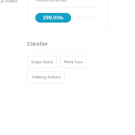
Hafta sonu turu
s viverra.
299,00₺
Etiketler
Doğa Gezisi
Piknik Turu
Trekking Ankara