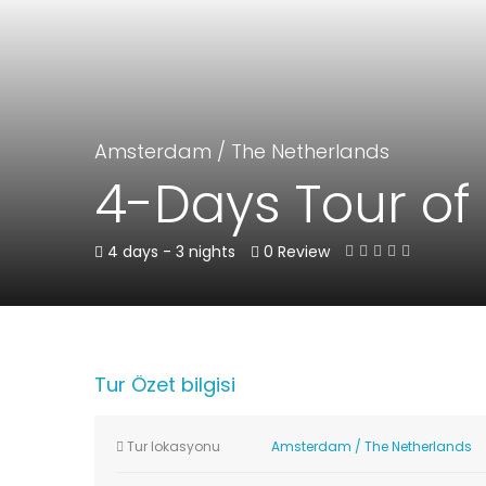
Amsterdam
/
The Netherlands
4-Days Tour o
4 days - 3 nights
0 Review
Tur Özet bilgisi
Tur lokasyonu
Amsterdam
/
The Netherlands