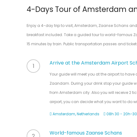
4-Days Tour of Amsterdam a
Enjoy a 4-day trip to visit, Amsterdam, Zaanse Schans and
breakfast included. Take a guided tour to world-famous Z
15 minutes by train. Public transportation passes and ticke
Arrive at the Amsterdam Airport Sch
1
Your guide will meet you at the airport to have 
Zaandam. During your drink stop your guide will
from Amsterdam city. Also you will receive 2 ti
airport, you can decide what you want to do wit
Amsterdam, Netherlands
08h 30 - 20h-30
World-famous Zaanse Schans
2