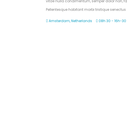
vitae nulla condimentum, semper dolor non, fauc
Pellentesque habitant morbi tristique senectu
Amsterdam, Netherlands
08h 30 - 16h-30