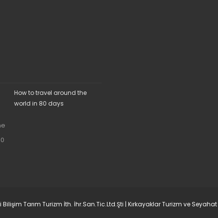
How to travel around the
world in 80 days
lişim Tarım Turizm İth. İhr.San.Tic.Ltd.Şti | Kırkayaklar Turizm ve Seyaha