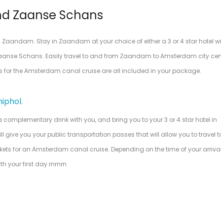
nd Zaanse Schans
 Zaandam. Stay in Zaandam at your choice of either a 3 or 4 star hotel w
aanse Schans. Easily travel to and from Zaandam to Amsterdam city cente
ts for the Amsterdam canal cruise are all included in your package.
iphol.
a complementary drink with you, and bring you to your 3 or 4 star hotel in
 give you your public transportation passes that will allow you to travel 
ckets for an Amsterdam canal cruise. Depending on the time of your arrival
h your first day.rnrnrn