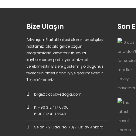
Bize Ulaşın
Son E
Artıyaşam/turtatil ailesi olarak temel çıkış
noktamız; olabildiğince özgün
programlarla, amatör ruhumuzu
kaybetmeden profesyonel hizmet
verebilmektir. Bizlere göstermiş olduğunuz
teveccüh bizleri daha iyiye götürmektedir.
Teşekkür ederiz.
bilgi@cocukvedoga.com
P: +90 312 417 6706
P: 90 312 418 6248
Selanik 2 Cad. No: 78/7 Kızılay Ankara