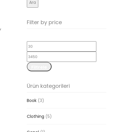
Ara
Filter by price
Y
En
En
düşük
yüksek
fiyat
fiyat
Filtrele
Ürün kategorileri
Book
(3)
Clothing
(5)