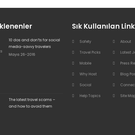
klenenler
Sık Kullanılan Link
10 dos and don’ts for social
Safety
About
media-savvy travelers
Travel Picks
Latest 
Mayıs 26-2016
Mobile
Press R
Why Host
Blog Po
Social
Connec
Help Topics
Site Ma
The latest travel scams –
and how to avoid them